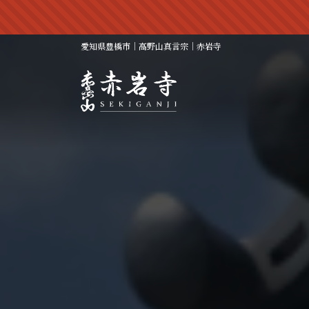
コ
ナ
ン
ビ
テ
ゲ
愛知県豊橋市｜高野山真言宗｜赤岩寺
ン
ー
ツ
シ
へ
ョ
ス
ン
キ
に
ッ
移
プ
動