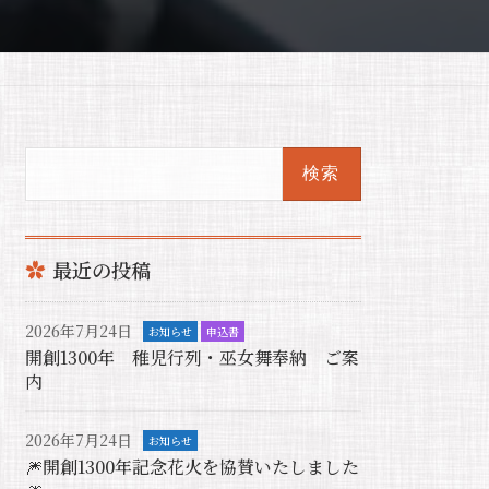
検
索:
最近の投稿
2026年7月24日
お知らせ
申込書
開創1300年 稚児行列・巫女舞奉納 ご案
内
2026年7月24日
お知らせ
🎆開創1300年記念花火を協賛いたしました