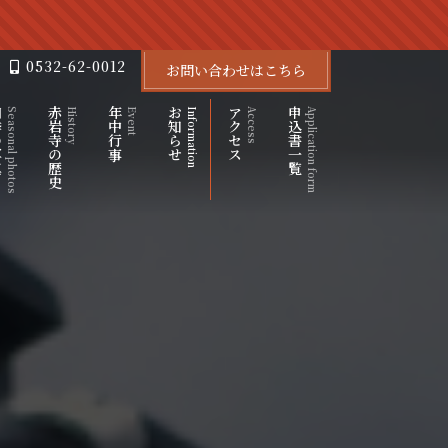
0532-62-0012
お問い合わせはこちら
写真
赤岩寺の歴史
年中行事
お知らせ
アクセス
申込書一覧
Seasonal photos
History
Event
Information
Access
Application form