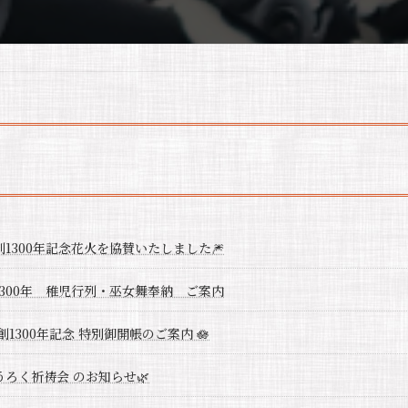
創1300年記念花火を協賛いたしました🎆
1300年 稚児行列・巫女舞奉納 ご案内
開創1300年記念 特別御開帳のご案内 🪷
うろく祈祷会 のお知らせ🌿