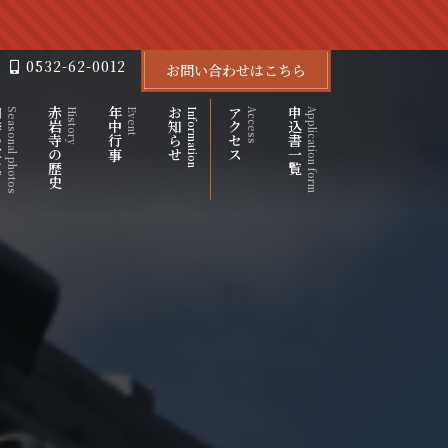
0532-62-0012
お問い合わせはこちら
写真
赤岩寺の歴史
年中行事
お知らせ
アクセス
申込書一覧
Seasonal photos
History
Event
Information
Access
Application form