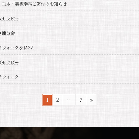
・垂木・裏板奉納ご寄付のお知らせ
ガセラピー
り節分会
ウォーク＆JAZZ
ガセラピー
寺ウォーク
固
固
固
1
2
…
7
»
定
定
定
ペ
ペ
ペ
ー
ー
ー
ジ
ジ
ジ