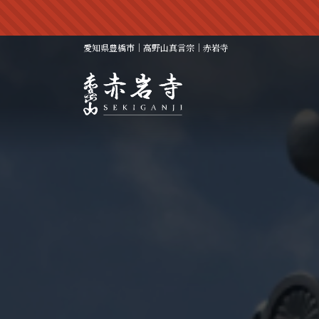
コ
ナ
ン
ビ
テ
ゲ
愛知県豊橋市｜高野山真言宗｜赤岩寺
ン
ー
ツ
シ
へ
ョ
ス
ン
キ
に
ッ
移
プ
動