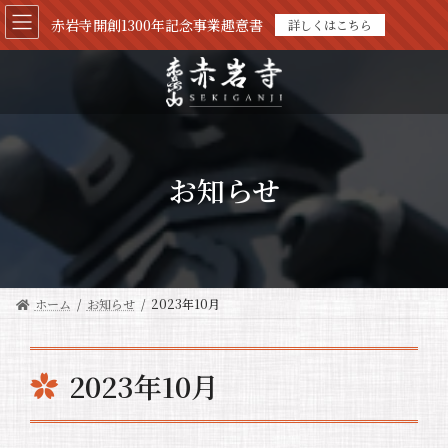
コ
ナ
赤岩寺開創1300年記念事業趣意書
詳しくはこちら
ン
ビ
テ
ゲ
ン
ー
ツ
シ
へ
ョ
ス
ン
キ
に
ッ
移
お知らせ
プ
動
ホーム
お知らせ
2023年10月
2023年10月