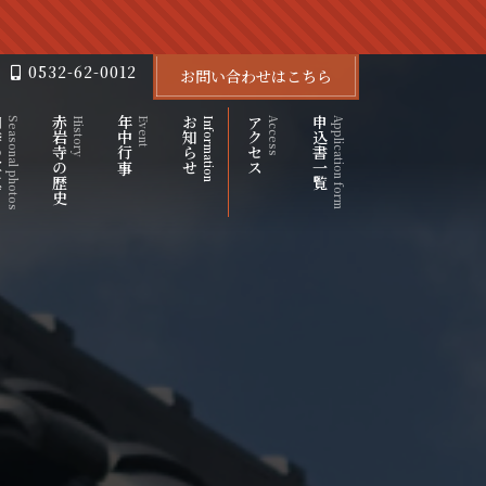
0532-62-0012
お問い合わせはこちら
写真
赤岩寺の歴史
年中行事
お知らせ
アクセス
申込書一覧
Seasonal photos
History
Event
Information
Access
Application form