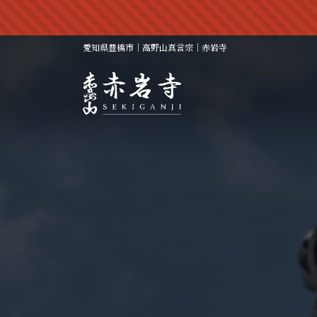
コ
ナ
ン
ビ
テ
ゲ
愛知県豊橋市｜高野山真言宗｜赤岩寺
ン
ー
ツ
シ
へ
ョ
ス
ン
キ
に
ッ
移
プ
動